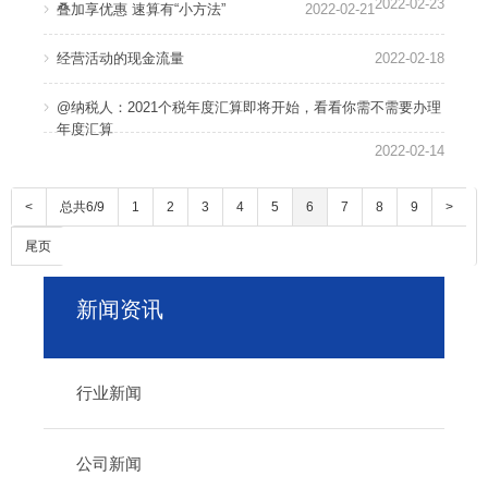
2022-02-23
叠加享优惠 速算有“小方法”
2022-02-21
经营活动的现金流量
2022-02-18
1
@纳税人：2021个税年度汇算即将开始，看看你需不需要办理
2
年度汇算
3
2022-02-14
4
5
<
总共6/9
1
2
3
4
5
6
7
8
9
>
尾页
新闻资讯
行业新闻
公司新闻